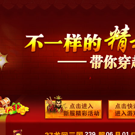
239
06
01