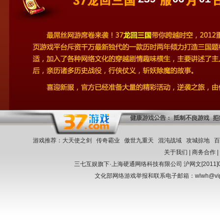
游戏推荐：
大天使之剑
传奇霸业
傲世九重天
混沌战域
攻城掠地
关于我们
|
商务合作
三七互娱旗下·上海硬通网络科技有限公司
沪网文[2011]0
文化部网络游戏举报和联系电子邮箱：wlwh@vi