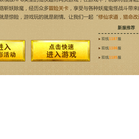
新服推荐
双线
1187
服
双线
1186
服
双线
1185
服